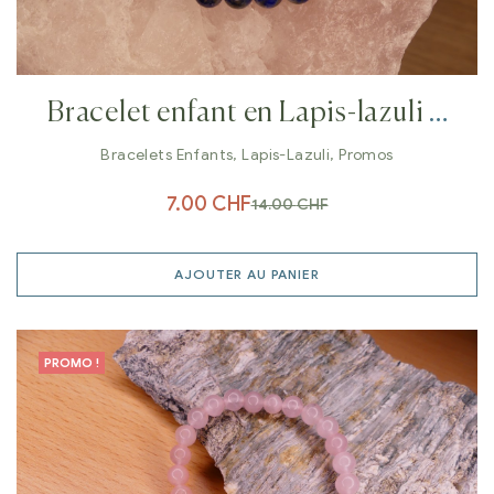
Bracelet enfant en Lapis-lazuli 6
mm
Bracelets Enfants
,
Lapis-Lazuli
,
Promos
7.00
CHF
14.00
CHF
AJOUTER AU PANIER
PROMO !