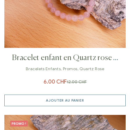
Bracelet enfant en Quartz rose 6
mm
Bracelets Enfants
,
Promos
,
Quartz Rose
6.00
CHF
12.00
CHF
AJOUTER AU PANIER
PROMO !