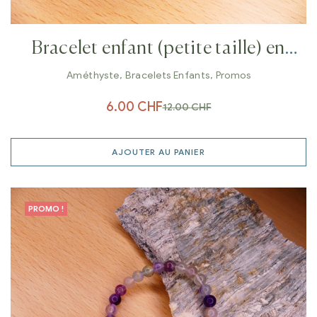
Bracelet enfant (petite taille) en
Améthyste 6 mm
Améthyste
,
Bracelets Enfants
,
Promos
6.00
CHF
12.00
CHF
AJOUTER AU PANIER
PROMO !