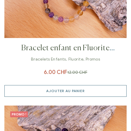
Bracelet enfant en Fluorite
multicolore 6 mm
Bracelets Enfants
,
Fluorite
,
Promos
6.00
CHF
12.00
CHF
AJOUTER AU PANIER
PROMO !