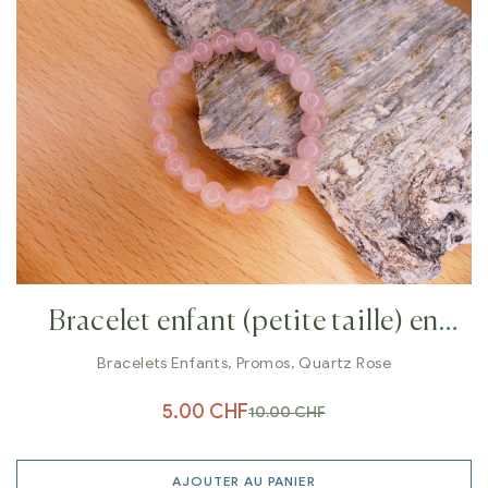
Bracelet enfant (petite taille) en
Quartz rose 6 mm
Bracelets Enfants
,
Promos
,
Quartz Rose
5.00
CHF
10.00
CHF
AJOUTER AU PANIER