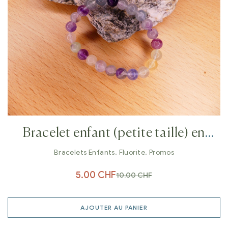
Bracelet enfant (petite taille) en
Fluorite multicolore 6 mm
Bracelets Enfants
,
Fluorite
,
Promos
5.00
CHF
10.00
CHF
AJOUTER AU PANIER