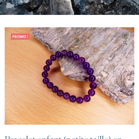
PROMO !
🔍