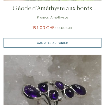
Géode d’Améthyste aux bords
polis
Promos
,
Améthyste
191.00
CHF
382.00
CHF
AJOUTER AU PANIER