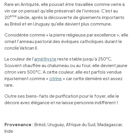
Rare en Antiquité, elle pouvait être travaillée comme verre à
vin car on pensait qu’elle préservait de l’ivresse. C’est au
ème
20
siècle, après la découverte de gisements importants
au Brésil et en Uruguay qu’elle devient plus commune.
Considérée comme « la pierre religieuse par excellence », elle
ornait l’anneau pastoral des évêques catholiques durant le
concile Vatican II.
La couleur de l’
améthyste
reste stable jusqu’à 250°C.
Souvent chauffée au chalumeau ou au four, elle devient jaune
citron vers 500°C. A cette couleur, elle est parfois vendue
injustement comme «
citrine
» car cette dernière est assez
rare.
Outre ses biens-faits de purification pour le foyer, elle le
décore avec élégance et ne laisse personne indifférent !
Provenance
: Brésil, Uruguay, Afrique du Sud, Madagascar,
Inde