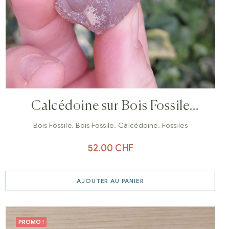
Calcédoine sur Bois Fossile
botryoidal
Bois Fossile
,
Bois Fossile
,
Calcédoine
,
Fossiles
52.00
CHF
AJOUTER AU PANIER
PROMO !