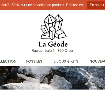
usqu'à -50 % sur une sélection de produits. Profitez-en!
En savoir
Rue centrale 6, 1350 Orbe
OLLECTION
FOSSILES
BIJOUX & KITS
NOUVEA