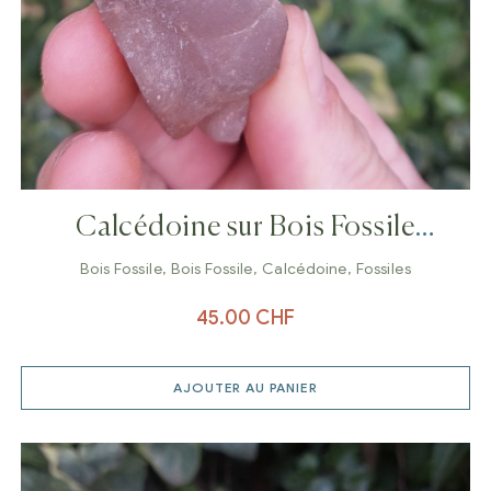
Calcédoine sur Bois Fossile
botryoidal
Bois Fossile
,
Bois Fossile
,
Calcédoine
,
Fossiles
45.00
CHF
AJOUTER AU PANIER