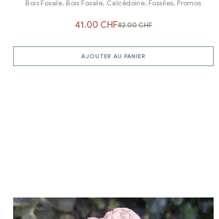
botryoidal
Bois Fossile
,
Bois Fossile
,
Calcédoine
,
Fossiles
,
Promos
41.00
CHF
82.00
CHF
AJOUTER AU PANIER