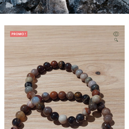
PROMO !
🔍