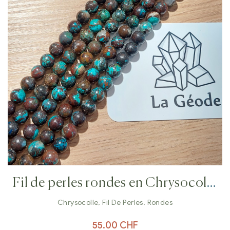
Fil de perles rondes en Chrysocolle
8 mm
Chrysocolle
,
Fil De Perles
,
Rondes
55.00
CHF