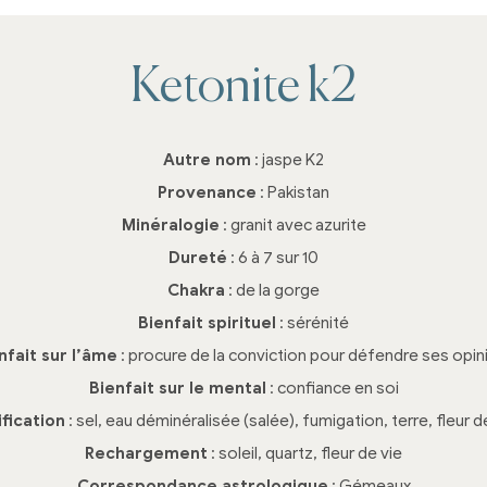
Ketonite k2
Autre nom
: jaspe K2
Provenance
: Pakistan
Minéralogie
: granit avec azurite
Dureté
: 6 à 7 sur 10
Chakra
: de la gorge
Bienfait spirituel
: sérénité
nfait sur l’âme
: procure de la conviction pour défendre ses opin
Bienfait sur le mental
: confiance en soi
ification
: sel, eau déminéralisée (salée), fumigation, terre, fleur d
Rechargement
: soleil, quartz, fleur de vie
Correspondance astrologique
: Gémeaux