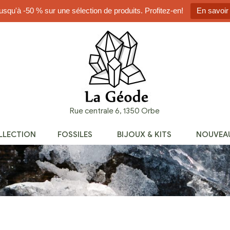
usqu'à -50 % sur une sélection de produits. Profitez-en!
En savoir
Rue centrale 6, 1350 Orbe
OLLECTION
FOSSILES
BIJOUX & KITS
NOUVEA