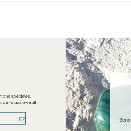
tions spéciales,
e adresse e-mail
:
Bons 