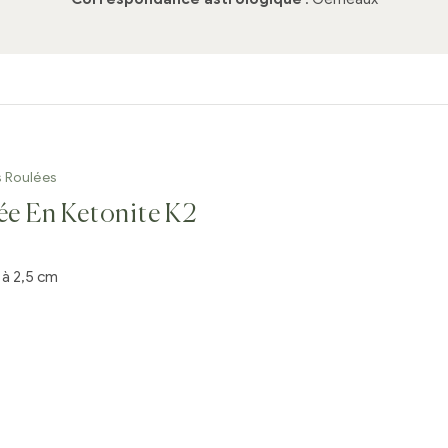
s Roulées
ée En Ketonite K2
 à 2,5 cm