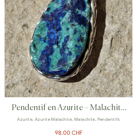
Pendentif en Azurite – Malachite
brute et argent 925
Azurite
,
Azurite Malachite
,
Malachite
,
Pendentifs
98.00
CHF