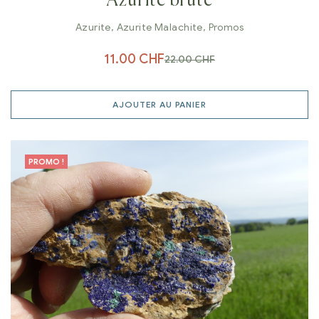
Azurite brute
Azurite
,
Azurite Malachite
,
Promos
11.00
CHF
22.00
CHF
AJOUTER AU PANIER
PROMO !