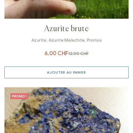
Azurite brute
Azurite
,
Azurite Malachite
,
Promos
6.00
CHF
12.00
CHF
AJOUTER AU PANIER
PROMO !