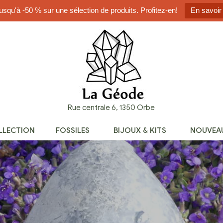
usqu'à -50 % sur une sélection de produits. Profitez-en!
En savoir
Rue centrale 6, 1350 Orbe
OLLECTION
FOSSILES
BIJOUX & KITS
NOUVEA