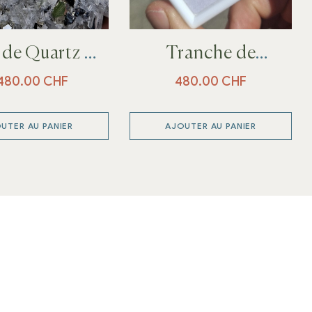
de Quartz et
Tranche de
Pyrite
Tourmaline rose
,480.00
CHF
480.00
CHF
UTER AU PANIER
AJOUTER AU PANIER