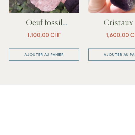
Oeuf fossil
Cristaux
d’Oviraptor
Scapoli
1,100.00
CHF
1,600.00
C
dinosaure
AJOUTER AU PANIER
AJOUTER AU PA