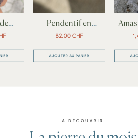
 de
Pendentif en
Amas 
te
Pierre de Soleil et
HF
82.00
CHF
1
argent 925
NIER
AJOUTER AU PANIER
AJO
A DÉCOUVRIR