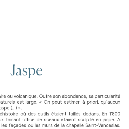
Jaspe
aire ou volcanique. Outre son abondance, sa particularité
aturels est large. « On peut estimer, à priori, qu’aucun
aspe (…) ».
éhistoire où des outils étaient taillés dedans. En 1’800
oux faisant office de sceaux étaient sculpté en jaspe. A
 les façades ou les murs de la chapelle Saint-Venceslas.