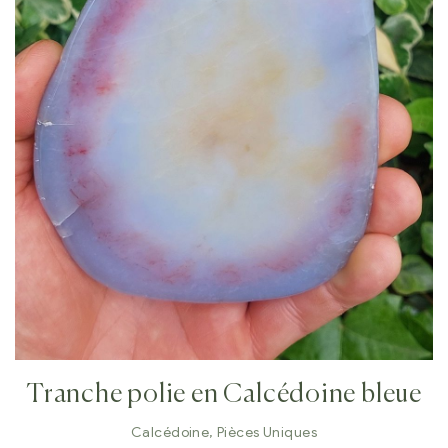
Tranche polie en Calcédoine bleue
Calcédoine
,
Pièces Uniques