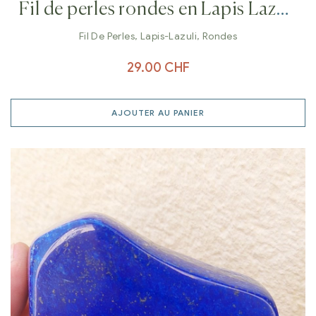
Fil de perles rondes en Lapis Lazuli
6 mm
Fil De Perles
,
Lapis-Lazuli
,
Rondes
29.00
CHF
AJOUTER AU PANIER