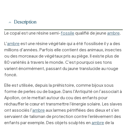
Description
Le copal est une résine semi-
fossile
qualifié de jeune
ambre
.
L’
ambre
est une résine végétale qui a été fossilisée il y a des
millions d’années. Parfois elle contient des animaux, insectes
ou des morceaux de végétaux pris au piège. Il existe plus de
80 variétés à travers le monde. C’est pourquoi ses tons
varient énormément, passant du jaune translucide au rouge
foncé.
Elle est utilisée, depuis la préhistoire, comme bijoux sous
forme de perles ou de bague. Dans l’Antiquité on l’associait à
Apollon, on le mettait autour du cou des enfants pour
réchauffer le cœur et transmettre l’énergie solaire. Les slaves
ont associés l’
ambre
aux larmes pétrifiées des dieux et s’en
servaient de talisman de protection contre l’enlèvement des
enfants par exemple. Des objets sculptés en
ambre
de la