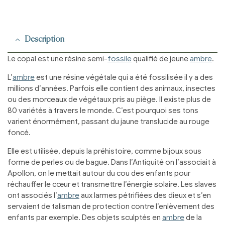
Description
Le copal est une résine semi-
fossile
qualifié de jeune
ambre
.
L’
ambre
est une résine végétale qui a été fossilisée il y a des
millions d’années. Parfois elle contient des animaux, insectes
ou des morceaux de végétaux pris au piège. Il existe plus de
80 variétés à travers le monde. C’est pourquoi ses tons
varient énormément, passant du jaune translucide au rouge
foncé.
Elle est utilisée, depuis la préhistoire, comme bijoux sous
forme de perles ou de bague. Dans l’Antiquité on l’associait à
Apollon, on le mettait autour du cou des enfants pour
réchauffer le cœur et transmettre l’énergie solaire. Les slaves
ont associés l’
ambre
aux larmes pétrifiées des dieux et s’en
servaient de talisman de protection contre l’enlèvement des
enfants par exemple. Des objets sculptés en
ambre
de la